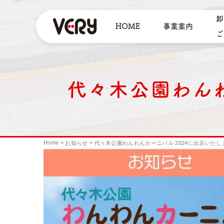
卸
HOME
事業案内
ご
代々木公園わんわ
Home
>
>
お知らせ
代々木公園わんわんカーニバル 2024に出店いたし