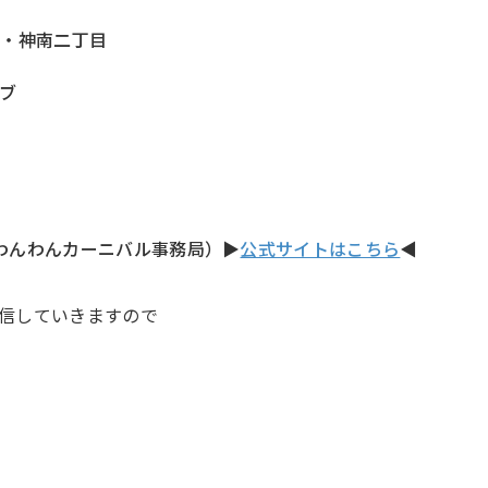
町・神南二丁目
ブ
公園わんわんカーニバル事務局）▶
公式サイトはこちら
◀
信していきますので